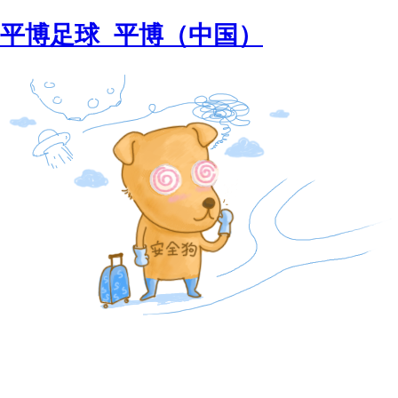
平博足球_平博（中国）