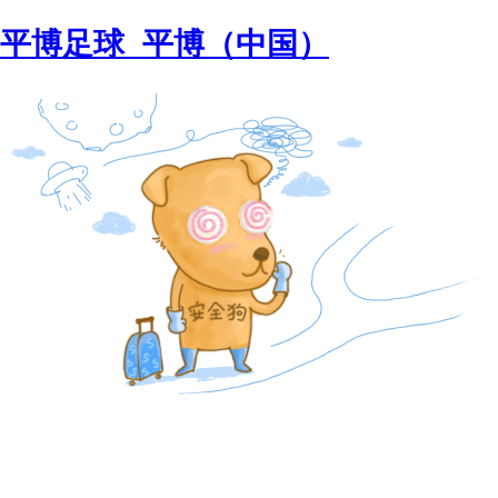
平博足球_平博（中国）